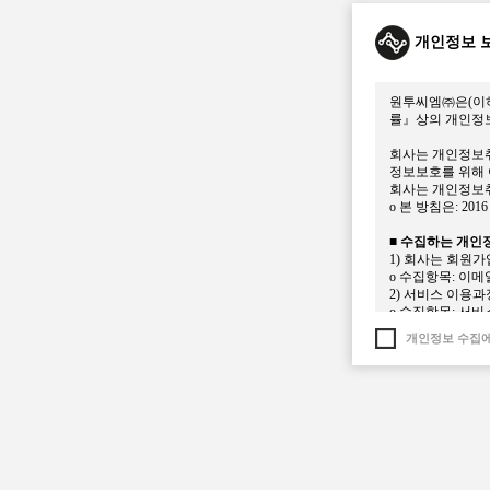
이 약관에서 정의
1. “서비스”라 함
개인정보 
제공하는 모든 서
2. “회원”이라
말합니다.
원투씨엠㈜은(이하
률』상의 개인정
제5조 회원가입 
1. 회원의 가입
회사는 개인정보
됩니다.
정보보호를 위해 
2. 회원은 SD
회사는 개인정보취
3. 회원은 회원
ο 본 방침은: 201
사에 변경사항을 
니다.
■ 수집하는 개인
4. 회원의 SD
1) 회사는 회원
5. 회원은 계정
ο 수집항목: 이메
야 합니다.
2) 서비스 이용
6. 전항의 경우
ο 수집항목: 서비스
이익에 대하여 회
3) 회사는 다음
개인정보 수집에
ο 개인정보 수집방법 
제6조 서비스 등
1. 회원이 SD
■ 개인정보의 수
사의 플랫폼을 이
회사는 수집한 개
2. 애플리케이션
ο 서비스 제공에 
3. 권한 신청에
ο 회원관리
후 이용에 제한이
회원제 서비스 이
1) 서비스관련 
제한, 분쟁조정을
2) 실명이 아니
3) 회원가입 및