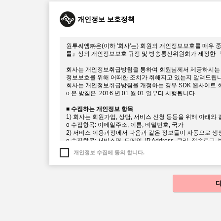
이 약관에서 정의하는 용어는 다음과 같습니다.
1. “서비스”라 함은 echoss Platform API 등의 회
개인정보 보호정책
해 제공하는 모든 서비스를 의미합니다.
2. “회원”이라 함은 이 약관에 따라 이용계약을 체결하고,
합니다.
원투씨엠㈜은(이하 '회사'는) 회원의 개인정보보호를 매우 
률』상의 개인정보보호 규정 및 방송통신위원회가 제정한 
제5조 회원가입 및 계정관리에 대한 의무
1. 회원의 가입은 본 약관을 읽고 동의하여야 합니다. 온라
회사는 개인정보취급방침을 통하여 회원님께서 제공하시는 
됩니다.
정보보호를 위해 어떠한 조치가 취해지고 있는지 알려드립니
2. 회원은 SDK 웹사이트를 통해 언제든지 본인의 정보를 
회사는 개인정보취급방침을 개정하는 경우 SDK 웹사이트 
3. 회원은 회원가입시 등록한 정보가 변경되었을 경우 SD
ο 본 방침은: 2016 년 01 월 01 일부터 시행됩니다.
사에 변경사항을 알려야 합니다. 변경사항을 회사에 알리지
니다.
■ 수집하는 개인정보 항목
4. 회원의 SDK 웹사이트 계정에 대한 관리책임은 회원에게
1) 회사는 회원가입, 상담, 서비스 신청 등등을 위해 아래
5. 회원은 계정이 도용되거나 제3자가 사용하고 있음을 인
ο 수집항목: 이메일주소, 이름, 비밀번호, 국가
야 합니다.
2) 서비스 이용과정에서 다음과 같은 정보들이 자동으로 생
6. 전항의 경우에 해당 회원이 회사에 그 사실을 통지하지 
ο 수집항목: 서비스명, 도메인, IP Address, 쿠키, 접속
이익에 대하여 회사는 책임을 부담하지 않습니다.
3) 회사는 다음과 같은 방법으로 개인정보를 수집합니다.
개인정보 수집에 동의 합니다.
ο 개인정보 수집방법 : echoss Service SDK 웹사이트
제6조 서비스 등록 및 권한 신청의 승낙
1. 회원이 SDK 웹사이트를 통해 서비스를 개발하기 위해
■ 개인정보의 수집 및 이용목적
회사의 플랫폼을 이용하기 위한 추가정보 확인을 허가합니다
회사는 수집한 개인정보를 다음의 목적을 위해 활용합니다.
2. 애플리케이션 개발에 필요한 일부 API는 권한신청을 
ο 서비스 제공에 대한 계약 이행 및 서비스 이용 컨텐츠 제공
3. 권한 신청에 대하여 회사가 이용 승낙함을 원칙으로 합니
ο 회원관리
후 이용에 제한이 있을 수 있습니다.
회원제 서비스 이용에 따른 본인확인, 불량회원의 부정 이용방
1) 서비스관련 설비에 여유가 없거나 기술상 또는 업무상 문
제한, 분쟁조정을 위한 기록보존, 불만처리 등 민원처리, 고
2) 실명이 아니거나 다른 사람의 명의를 정보를 사용하여 
3) 회원가입 및 애플리케이션등록 시 필요내용을 허위로 기