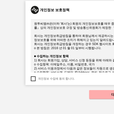
이 약관에서 정의하는 용어는 다음과 같습니다.
1. “서비스”라 함은 echoss Platform API 등의 회
개인정보 보호정책
해 제공하는 모든 서비스를 의미합니다.
2. “회원”이라 함은 이 약관에 따라 이용계약을 체결하고,
합니다.
원투씨엠㈜은(이하 '회사'는) 회원의 개인정보보호를 매우 
률』상의 개인정보보호 규정 및 방송통신위원회가 제정한 
제5조 회원가입 및 계정관리에 대한 의무
1. 회원의 가입은 본 약관을 읽고 동의하여야 합니다. 온라
회사는 개인정보취급방침을 통하여 회원님께서 제공하시는 
됩니다.
정보보호를 위해 어떠한 조치가 취해지고 있는지 알려드립니
2. 회원은 SDK 웹사이트를 통해 언제든지 본인의 정보를 
회사는 개인정보취급방침을 개정하는 경우 SDK 웹사이트 
3. 회원은 회원가입시 등록한 정보가 변경되었을 경우 SD
ο 본 방침은: 2016 년 01 월 01 일부터 시행됩니다.
사에 변경사항을 알려야 합니다. 변경사항을 회사에 알리지
니다.
■ 수집하는 개인정보 항목
4. 회원의 SDK 웹사이트 계정에 대한 관리책임은 회원에게
1) 회사는 회원가입, 상담, 서비스 신청 등등을 위해 아래
5. 회원은 계정이 도용되거나 제3자가 사용하고 있음을 인
ο 수집항목: 이메일주소, 이름, 비밀번호, 국가
야 합니다.
2) 서비스 이용과정에서 다음과 같은 정보들이 자동으로 생
6. 전항의 경우에 해당 회원이 회사에 그 사실을 통지하지 
ο 수집항목: 서비스명, 도메인, IP Address, 쿠키, 접속
이익에 대하여 회사는 책임을 부담하지 않습니다.
3) 회사는 다음과 같은 방법으로 개인정보를 수집합니다.
개인정보 수집에 동의 합니다.
ο 개인정보 수집방법 : echoss Service SDK 웹사이트
제6조 서비스 등록 및 권한 신청의 승낙
1. 회원이 SDK 웹사이트를 통해 서비스를 개발하기 위해
■ 개인정보의 수집 및 이용목적
회사의 플랫폼을 이용하기 위한 추가정보 확인을 허가합니다
회사는 수집한 개인정보를 다음의 목적을 위해 활용합니다.
2. 애플리케이션 개발에 필요한 일부 API는 권한신청을 
ο 서비스 제공에 대한 계약 이행 및 서비스 이용 컨텐츠 제공
3. 권한 신청에 대하여 회사가 이용 승낙함을 원칙으로 합니
ο 회원관리
후 이용에 제한이 있을 수 있습니다.
회원제 서비스 이용에 따른 본인확인, 불량회원의 부정 이용방
1) 서비스관련 설비에 여유가 없거나 기술상 또는 업무상 문
제한, 분쟁조정을 위한 기록보존, 불만처리 등 민원처리, 고
2) 실명이 아니거나 다른 사람의 명의를 정보를 사용하여 
3) 회원가입 및 애플리케이션등록 시 필요내용을 허위로 기