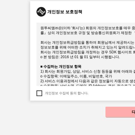
이 약관에서 정의하는 용어는 다음과 같습니다.
1. “서비스”라 함은 echoss Platform API 등의 회
개인정보 보호정책
해 제공하는 모든 서비스를 의미합니다.
2. “회원”이라 함은 이 약관에 따라 이용계약을 체결하고,
합니다.
원투씨엠㈜은(이하 '회사'는) 회원의 개인정보보호를 매우 
률』상의 개인정보보호 규정 및 방송통신위원회가 제정한 
제5조 회원가입 및 계정관리에 대한 의무
1. 회원의 가입은 본 약관을 읽고 동의하여야 합니다. 온라
회사는 개인정보취급방침을 통하여 회원님께서 제공하시는 
됩니다.
정보보호를 위해 어떠한 조치가 취해지고 있는지 알려드립니
2. 회원은 SDK 웹사이트를 통해 언제든지 본인의 정보를 
회사는 개인정보취급방침을 개정하는 경우 SDK 웹사이트 
3. 회원은 회원가입시 등록한 정보가 변경되었을 경우 SD
ο 본 방침은: 2016 년 01 월 01 일부터 시행됩니다.
사에 변경사항을 알려야 합니다. 변경사항을 회사에 알리지
니다.
■ 수집하는 개인정보 항목
4. 회원의 SDK 웹사이트 계정에 대한 관리책임은 회원에게
1) 회사는 회원가입, 상담, 서비스 신청 등등을 위해 아래
5. 회원은 계정이 도용되거나 제3자가 사용하고 있음을 인
ο 수집항목: 이메일주소, 이름, 비밀번호, 국가
야 합니다.
2) 서비스 이용과정에서 다음과 같은 정보들이 자동으로 생
6. 전항의 경우에 해당 회원이 회사에 그 사실을 통지하지 
ο 수집항목: 서비스명, 도메인, IP Address, 쿠키, 접속
이익에 대하여 회사는 책임을 부담하지 않습니다.
3) 회사는 다음과 같은 방법으로 개인정보를 수집합니다.
개인정보 수집에 동의 합니다.
ο 개인정보 수집방법 : echoss Service SDK 웹사이트
제6조 서비스 등록 및 권한 신청의 승낙
1. 회원이 SDK 웹사이트를 통해 서비스를 개발하기 위해
■ 개인정보의 수집 및 이용목적
회사의 플랫폼을 이용하기 위한 추가정보 확인을 허가합니다
회사는 수집한 개인정보를 다음의 목적을 위해 활용합니다.
2. 애플리케이션 개발에 필요한 일부 API는 권한신청을 
ο 서비스 제공에 대한 계약 이행 및 서비스 이용 컨텐츠 제공
3. 권한 신청에 대하여 회사가 이용 승낙함을 원칙으로 합니
ο 회원관리
후 이용에 제한이 있을 수 있습니다.
회원제 서비스 이용에 따른 본인확인, 불량회원의 부정 이용방
1) 서비스관련 설비에 여유가 없거나 기술상 또는 업무상 문
제한, 분쟁조정을 위한 기록보존, 불만처리 등 민원처리, 고
2) 실명이 아니거나 다른 사람의 명의를 정보를 사용하여 
3) 회원가입 및 애플리케이션등록 시 필요내용을 허위로 기