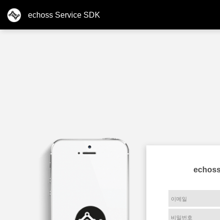
echoss Service SDK
echos