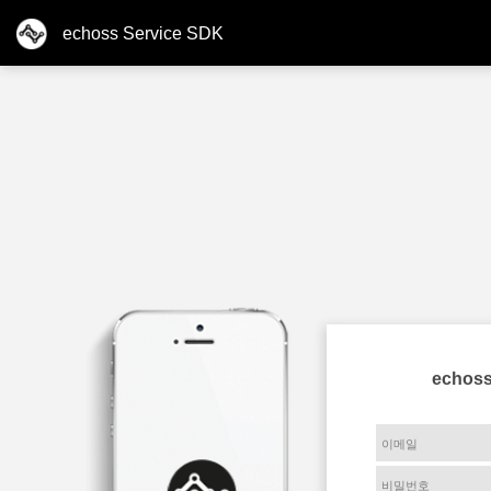
echoss Service SDK
echos